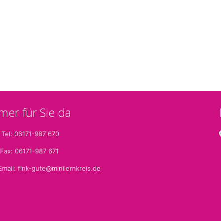
mer für Sie da
Tel: 06171-987 670
ax: 06171-987 671
mail:
fink-gute@minilernkreis.de