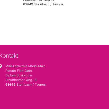
61449
Steinbach / Taunus
Kontakt
Mini-Lernkreis Rhein-Main
Renate Fink-Gute
Diplom Soziologin
Praunheimer Weg 16
61449
Steinbach / Taunus